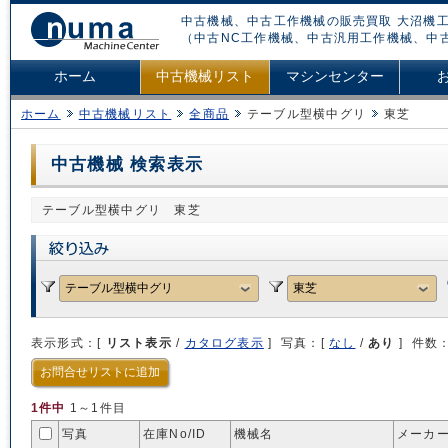
中古機械、中古工作機械の販売買取 大沼機工
（中古NC工作機械、中古汎用工作機械、中
ホーム
中古機械リスト
マシンセンター
ホーム
中古機械リスト
全商品
テーブル型横中グリ
東芝
中古機械 検索表示
テーブル型横中グリ 東芝
表示形式：[
リスト表示
/
カタログ表示
] 写真：[
なし
/
あり
] 件数
お問合せリストに追加
1件中
1～1件目
写真
在庫No/
ID
機械名
メーカー