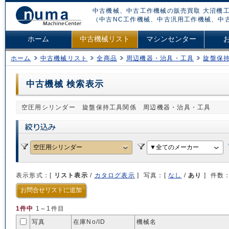
中古機械、中古工作機械の販売買取 大沼機工
（中古NC工作機械、中古汎用工作機械、中
ホーム
中古機械リスト
マシンセンター
ホーム
中古機械リスト
全商品
周辺機器・治具・工具
旋盤保
中古機械 検索表示
空圧用シリンダー 旋盤保持工具関係 周辺機器・治具・工具
表示形式：[
リスト表示
/
カタログ表示
] 写真：[
なし
/
あり
] 件数
お問合せリストに追加
1件中
1～1件目
写真
在庫No/
ID
機械名