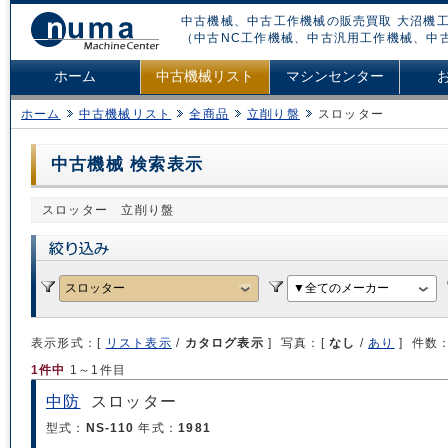
中古機械、中古工作機械の販売買取 大沼機工
（中古NC工作機械、中古汎用工作機械、中
ホーム
中古機械リスト
マシンセンター
ホーム
中古機械リスト
全商品
立削り盤
スロッター
中古機械 検索表示
スロッター 立削り盤
表示形式：[
リスト表示
/
カタログ表示
] 写真：[
なし
/
あり
] 件数
1件中
1～1件目
中防
スロッター
型式：
NS-110
年式：
1981